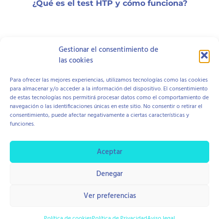
¿Qué es el test HTP y cómo funciona?
¿Qué es el test BLoP y cómo funciona?
Gestionar el consentimiento de
las cookies
Para ofrecer las mejores experiencias, utilizamos tecnologías como las cookies
Síntomas del TOC y el autismo: cómo
para almacenar y/o acceder a la información del dispositivo. El consentimiento
diferenciarlos correctamente
de estas tecnologías nos permitirá procesar datos como el comportamiento de
navegación o las identificaciones únicas en este sitio. No consentir o retirar el
consentimiento, puede afectar negativamente a ciertas características y
funciones.
Aviso Legal
Política de Cookies
Política de Privacidad
Contratación y Devolución
Aceptar
Denegar
copyright © 2026 Centro Hope
Diseño Di Pierro Estudio
Ver preferencias
Política de cookies
Política de Privacidad
Aviso legal