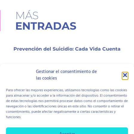
MÁS
ENTRADAS
Prevención del Suicidio: Cada Vida Cuenta
Gestionar el consentimiento de
¿Qué es el test HTP y cómo funciona?
las cookies
Para ofrecer las mejores experiencias, utilizamos tecnologías como las cookies
para almacenar y/o acceder a la información del dispositivo. El consentimiento
¿Qué es el test BLoP y cómo funciona?
de estas tecnologías nos permitirá procesar datos como el comportamiento de
navegación o las identificaciones únicas en este sitio. No consentir o retirar el
consentimiento, puede afectar negativamente a ciertas características y
funciones.
Aviso Legal
Política de Cookies
Política de Privacidad
Contratación y Devolución