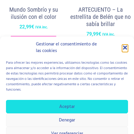
Mundo Sombrío y su
ARTECUENTO – La
ilusión con el color
estrellita de Belén que no
sabía brillar
22,99
€
IVA inc.
79,99
€
IVA inc.
Añadir al carrito
Gestionar el consentimiento de
Add to cart
las cookies
Para ofrecer las mejores experiencias, utilizamos tecnologías como las cookies
para almacenar y/o acceder a la información del dispositivo. El consentimiento
de estas tecnologías nos permitirá procesar datos como el comportamiento de
navegación o las identificaciones únicas en este sitio. No consentir o retirar el
consentimiento, puede afectar negativamente a ciertas características y
funciones.
Aviso Legal
Política de Cookies
Política de Privacidad
Contratación y Devolución
Aceptar
Denegar
copyright © 2026 Centro Hope
Diseño Di Pierro Estudio
Ver preferencias