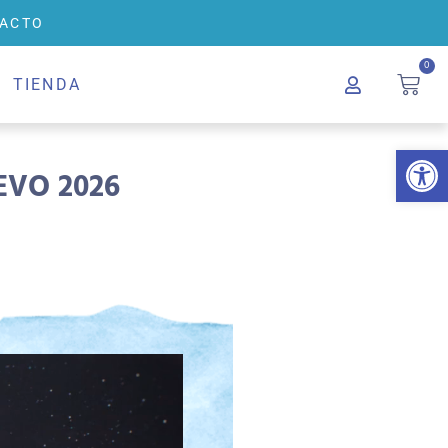
ACTO
0
TIENDA
Abrir 
EVO 2026