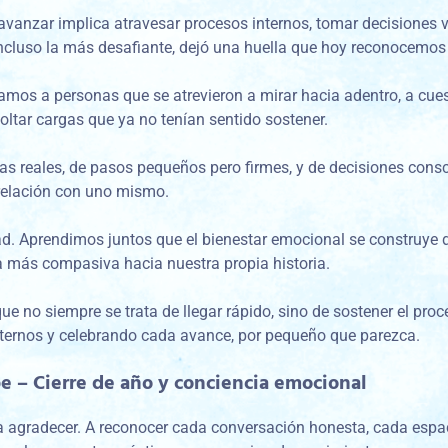
vanzar implica atravesar procesos internos, tomar decisiones v
 incluso la más desafiante, dejó una huella que hoy reconocemos
os a personas que se atrevieron a mirar hacia adentro, a cues
oltar cargas que ya no tenían sentido sostener.
ias reales, de pasos pequeños pero firmes, y de decisiones con
 relación con uno mismo.
 Aprendimos juntos que el bienestar emocional se construye dí
más compasiva hacia nuestra propia historia.
no siempre se trata de llegar rápido, sino de sostener el proc
nternos y celebrando cada avance, por pequeño que parezca.
 – Cierre de año y conciencia emocional
a a agradecer. A reconocer cada conversación honesta, cada esp