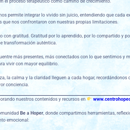
en el proceso terapéutico como camino de crecimiento.
os permite integrar lo vivido sin juicio, entendiendo que cada e
as que nos confrontaron con nuestras propias limitaciones.
 con gratitud. Gratitud por lo aprendido, por lo compartido y por
 transformación auténtica.
uentre más presentes, más conectados con lo que sentimos y m
a vivir con mayor equilibrio.
, la calma y la claridad lleguen a cada hogar, recordándonos 
or conciencia.
lorando nuestros contenidos y recursos en
www.centrohopec
comunidad
Be a Hoper
, donde compartimos herramientas, refle
nto emocional: