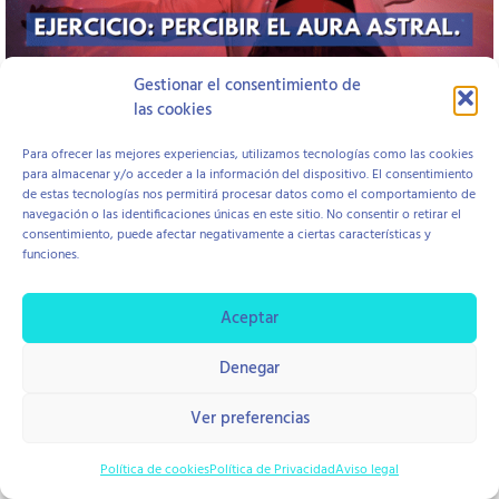
Gestionar el consentimiento de
las cookies
Open to access this content
Para ofrecer las mejores experiencias, utilizamos tecnologías como las cookies
para almacenar y/o acceder a la información del dispositivo. El consentimiento
de estas tecnologías nos permitirá procesar datos como el comportamiento de
Aviso Legal
Política de Cookies
Política de Privacidad
navegación o las identificaciones únicas en este sitio. No consentir o retirar el
Contratación y Devolución
consentimiento, puede afectar negativamente a ciertas características y
funciones.
Aceptar
copyright © 2026 Centro Hope
Diseño Di Pierro Estudio
Denegar
Ver preferencias
Política de cookies
Política de Privacidad
Aviso legal