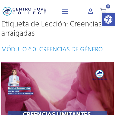
0
Abrir 
Etiqueta de Lección:
Creencias
arraigadas
MÓDULO 6.0: CREENCIAS DE GÉNERO