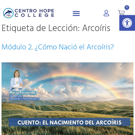
0
Abrir 
Etiqueta de Lección:
Arcoíris
Módulo 2. ¿Cómo Nació el Arcoíris?