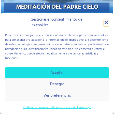
Gestionar el consentimiento de
las cookies
Open to access this content
Para ofrecer las mejores experiencias, utilizamos tecnologías como las cookies
para almacenar y/o acceder a la información del dispositivo. El consentimiento
de estas tecnologías nos permitirá procesar datos como el comportamiento de
Aviso Legal
Política de Cookies
Política de Privacidad
navegación o las identificaciones únicas en este sitio. No consentir o retirar el
Contratación y Devolución
consentimiento, puede afectar negativamente a ciertas características y
funciones.
Aceptar
copyright © 2026 Centro Hope
Diseño Di Pierro Estudio
Denegar
Ver preferencias
Política de cookies
Política de Privacidad
Aviso legal