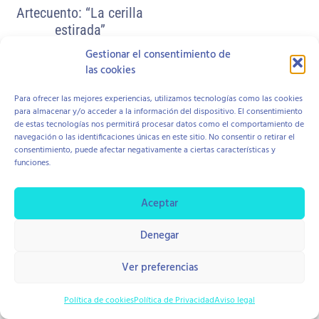
Artecuento: “La cerilla
estirada”
Gestionar el consentimiento de
79,99
€
IVA inc.
las cookies
Añadir al carrito
Para ofrecer las mejores experiencias, utilizamos tecnologías como las cookies
para almacenar y/o acceder a la información del dispositivo. El consentimiento
de estas tecnologías nos permitirá procesar datos como el comportamiento de
navegación o las identificaciones únicas en este sitio. No consentir o retirar el
consentimiento, puede afectar negativamente a ciertas características y
funciones.
Aviso Legal
Política de Cookies
Política de Privacidad
Contratación y Devolución
Aceptar
Denegar
copyright © 2026 Centro Hope
Diseño Di Pierro Estudio
Ver preferencias
Política de cookies
Política de Privacidad
Aviso legal