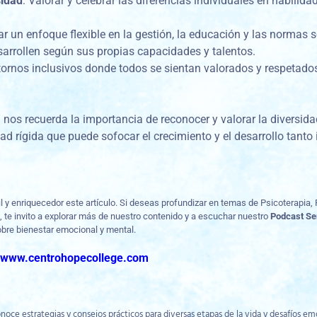
sidad
: Valorar y celebrar las diferencias individuales en habilida
ar un enfoque flexible en la gestión, la educación y las normas 
sarrollen según sus propias capacidades y talentos.
ntornos inclusivos donde todos se sientan valorados y respetado
nos recuerda la importancia de reconocer y valorar la diversida
d rígida que puede sofocar el crecimiento y el desarrollo tanto 
 y enriquecedor este artículo. Si deseas profundizar en temas de Psicoterapia, 
, te invito a explorar más de nuestro contenido y a escuchar nuestro
Podcast S
bre bienestar emocional y mental.
:
www.centrohopecollege.com
oce estrategias y consejos prácticos para diversas etapas de la vida y desafíos em