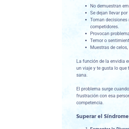
No demuestran emp
Se dejan llevar po
Toman decisiones r
competidores.
Provocan problema
Temor o sentimient
Muestras de celos,
La función de la envidia e
un viaje y te gusta lo qu
sana.
El problema surge cuando 
frustración con esa perso
competencia.
Superar el Síndrome