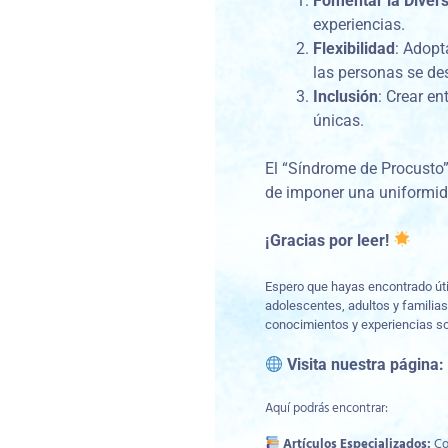
Fomentar la Diver
experiencias.
Flexibilidad
: Adopt
las personas se de
Inclusión
: Crear e
únicas.
El “Síndrome de Procusto” 
de imponer una uniformida
¡Gracias por leer!
Espero que hayas encontrado útil
adolescentes, adultos y familias
conocimientos y experiencias so
Visita nuestra página
Aquí podrás encontrar:
Artículos Especializados:
Con