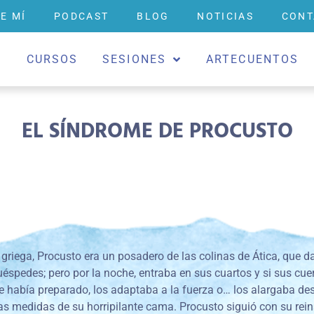
E MÍ
PODCAST
BLOG
NOTICIAS
CONT
O
CURSOS
SESIONES
ARTECUENTOS
EL SÍNDROME DE PROCUSTO
griega, Procusto era un posadero de las colinas de Ática, que d
spedes; pero por la noche, entraba en sus cuartos y si sus cue
 había preparado, los adaptaba a la fuerza o… los alargaba de
as medidas de su horripilante cama. Procusto siguió con su rein