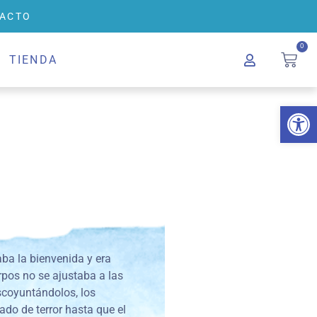
ACTO
0
TIENDA
Abrir 
aba la bienvenida y era
rpos no se ajustaba a las
scoyuntándolos, los
ado de terror hasta que el