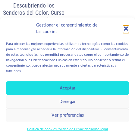
Descubriendo los
Senderos del Color. Curso
de Introducción!
Gestionar el consentimiento de
65,00
€
las cookies
Para ofrecer las mejores experiencias, utilizamos tecnologías como las cookies
Añadir al carrito
para almacenar y/o acceder a la información del dispositivo. El consentimiento
de estas tecnologías nos permitirá procesar datos como el comportamiento de
navegación o las identificaciones únicas en este sitio. No consentir o retirar el
consentimiento, puede afectar negativamente a ciertas características y
funciones.
Aviso Legal
Política de Cookies
Política de Privacidad
Contratación y Devolución
Aceptar
Denegar
copyright © 2026 Centro Hope
Diseño Di Pierro Estudio
Ver preferencias
Política de cookies
Política de Privacidad
Aviso legal